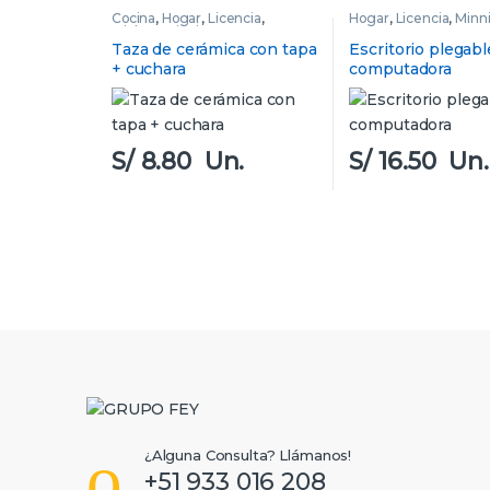
Cocina
,
Hogar
,
Licencia
,
Hogar
,
Licencia
,
Minn
Mickey
,
Minnie
Taza de cerámica con tapa
Escritorio plegabl
+ cuchara
computadora
S/
8.80
Un.
S/
16.50
Un.
B
r
a
¿Alguna Consulta? Llámanos!
n
+51 933 016 208