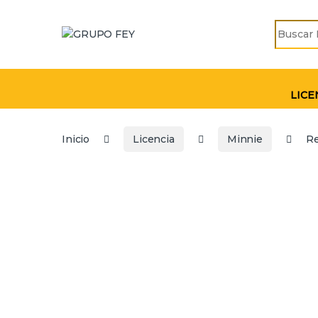
Skip to navigation
Skip to content
Search fo
LICE
Inicio
Licencia
Minnie
Re