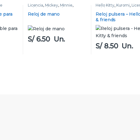
ie
Licencia
,
Mickey
,
Minnie
,
Hello Kitty
,
Kuromi
,
Lice
Relojes y despetadores
,
Relojes y despetadores
Spiderman
e para
Reloj de mano
Reloj pulsera – Hello
& friends
S/
6.50
Un.
S/
8.50
Un.