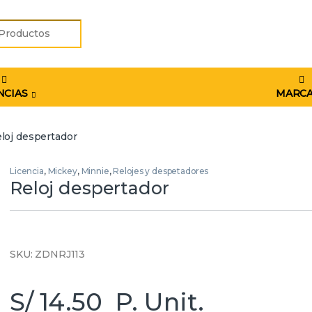
r:
NCIAS
MARC
loj despertador
Licencia
,
Mickey
,
Minnie
,
Relojes y despetadores
Reloj despertador
SKU: ZDNRJ113
S/
14.50
P. Unit.