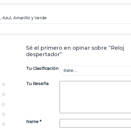
 Azul, Amarillo y Verde
Sé el primero en opinar sobre “Reloj
despertador”
Tu Clasificación
Tu Reseña
0
0
0
0
Name
*
0