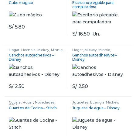
Minnie
,
Novedades
,
Spiderman
Cubo mágico
Escritorio plegable para
computadora
S/
5.80
S/
16.50
Un.
Hogar
,
Licencia
,
Mickey
,
Minnie
,
Hogar
,
Mickey
,
Minnie
,
Novedades
,
Stitch
Novedades
,
Stitch
Ganchos autoadhesivos –
Ganchos autoadhesivos –
Disney
Disney
S/
2.50
S/
2.50
Cocina
,
Hogar
,
Novedades
,
Juguetes
,
Licencia
,
Mickey
,
Stitch
Minnie
,
Novedades
Guantes de Cocina – Stitch
Juguete de agua – Disney