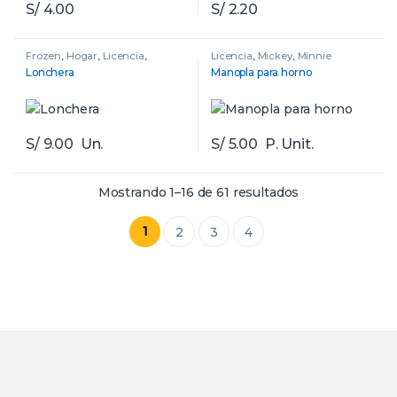
S/
4.00
S/
2.20
Frozen
,
Hogar
,
Licencia
,
Licencia
,
Mickey
,
Minnie
Mickey
,
Minnie
,
Spiderman
Lonchera
Manopla para horno
S/
9.00
Un.
S/
5.00
P. Unit.
Mostrando 1–16 de 61 resultados
1
2
3
4
B
r