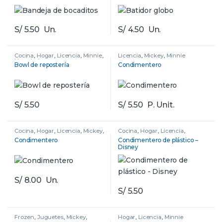
S/
5.50
Un.
S/
4.50
Un.
Cocina
,
Hogar
,
Licencia
,
Minnie
,
Licencia
,
Mickey
,
Minnie
Novedades
Bowl de repostería
Condimentero
S/
5.50
S/
5.50
P. Unit.
Cocina
,
Hogar
,
Licencia
,
Mickey
,
Cocina
,
Hogar
,
Licencia
,
Minnie
Novedades
,
Stitch
Condimentero
Condimentero de plástico –
Disney
S/
8.00
Un.
S/
5.50
Frozen
,
Juguetes
,
Mickey
,
Hogar
,
Licencia
,
Minnie