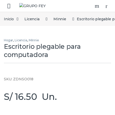
Skip to navigation
Skip to content
Inicio
Licencia
Minnie
Escritorio plegable 
Hogar
,
Licencia
,
Minnie
Escritorio plegable para
computadora
SKU:
ZDNSO018
S/
16.50
Un.