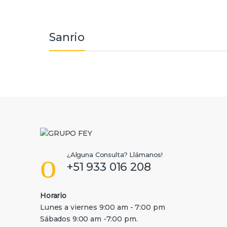
Sanrio
B
r
a
¿Alguna Consulta? Llámanos!
n
+51 933 016 208
d
Horario
s
Lunes a viernes 9:00 am - 7:00 pm
Sábados 9:00 am -7:00 pm.