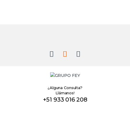
B
r
a
n
d
s
¿Alguna Consulta?
Llámanos!
C
+51 933 016 208
a
r