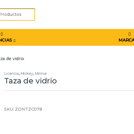
r:
NCIAS
MARC
za de vidrio
Licencia
,
Mickey
,
Minnie
Taza de vidrio
SKU: ZDNTZC078