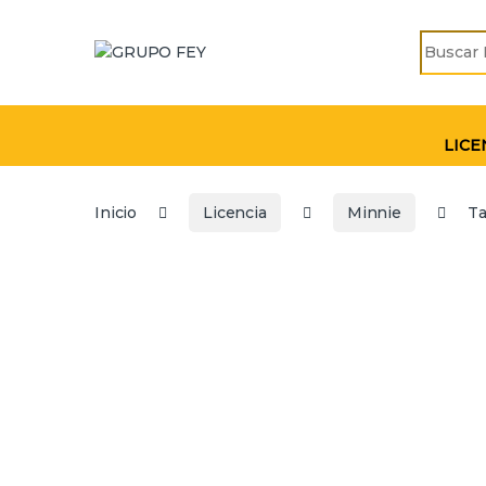
Skip to navigation
Skip to content
Search fo
LICE
Inicio
Licencia
Minnie
Ta