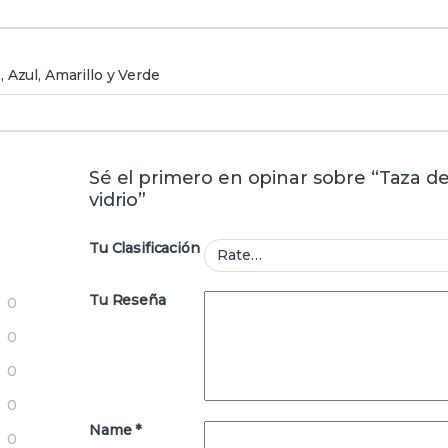
 Azul, Amarillo y Verde
Sé el primero en opinar sobre “Taza d
vidrio”
Tu Clasificación
Tu Reseña
0
0
0
0
Name
*
0