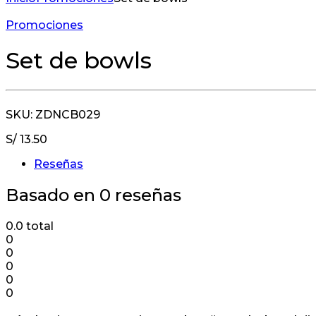
Promociones
Set de bowls
SKU: ZDNCB029
S/
13.50
Reseñas
Basado en 0 reseñas
0.0
total
0
0
0
0
0