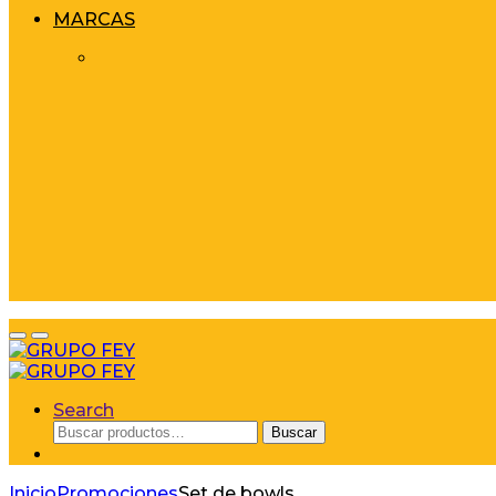
MARCAS
Search
Buscar
Buscar
por:
Inicio
Promociones
Set de bowls