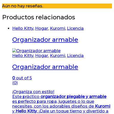
Aún no hay reseñas.
Productos relacionados
Hello Kitty
,
Hogar
,
Kuromi
,
Licencia
Organizador armable
Hello Kitty
,
Hogar
,
Kuromi
,
Licencia
Organizador armable
0
out of 5
(0)
¡Organiza con estilo!
Este práctico
organizador plegable y armable
es perfecto para ropa, juguetes o lo que
necesites, con los adorables diseños de
Kuromi
y
Hello Kitty
. ¡Dale un toque tierno y divertido a