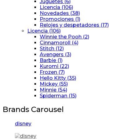
Juguetes
(6)
Licencia
(106)
Novedades
(38)
Promociones
(1)
Relojes y despetadores
(17)
Licencia
(106)
Winnie the Pooh
(2)
Cinnamoroll
(4)
Stitch
(12)
Avengers
(3)
Barbie
(1)
Kuromi
(22)
Frozen
(7)
Hello Kitty
(35)
Mickey
(55)
Minnie
(54)
Spiderman
(15)
Brands Carousel
disney