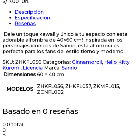
S/
7.00
Un.
Descripción
Especificación
Reseñas
¡Dale un toque kawaii y único a tu espacio con esta
adorable alfombra de 40×60 cm! Inspirada en los
personajes icónicos de Sanrio, esta alfombra es
perfecta para los fans del estilo tierno y moderno.
SKU:
ZHKFL056
Categorías:
Cinnamoroll
,
Hello Kitty
,
Kuromi
,
Licencia
Marca:
Sanrio
Dimensiones
60 × 40 cm
ZHKFL056, ZHKFL057, ZKMFL015,
MODELOS
ZCNFL002
Basado en 0 reseñas
0.0
total
0