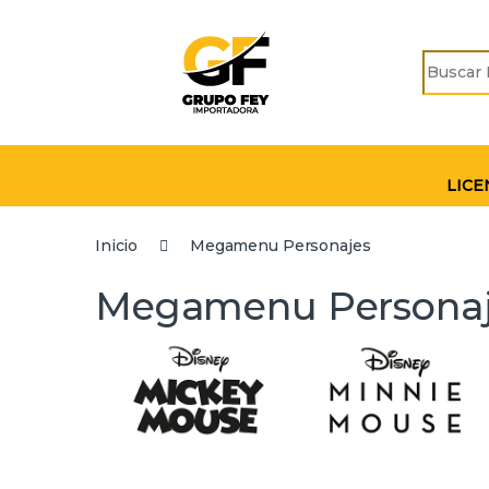
Skip to navigation
Skip to content
Search fo
LICE
Inicio
Megamenu Personajes
Megamenu Persona