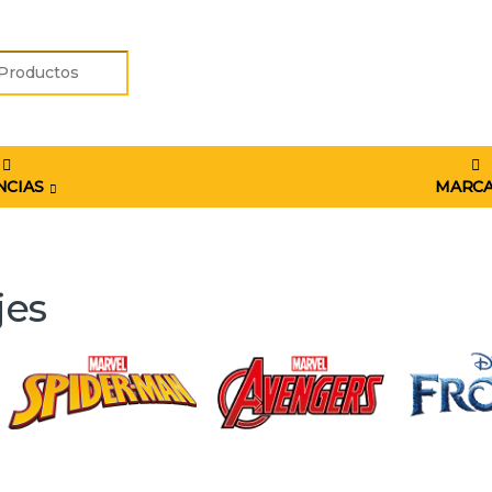
r:
NCIAS
MARC
jes