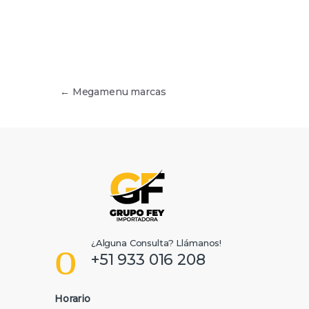
Navegación de entradas
←
Megamenu marcas
B
r
a
n
¿Alguna Consulta? Llámanos!
d
+51 933 016 208
s
Horario
C